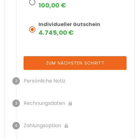
100,00 €
Individueller Gutschein
4.745,00 €
ZUM NÄCHSTEN SCHRITT
Persönliche Notiz
2
Ansprechperson
Rechnungsdaten
3
Email Adresse
Straße, Hausnummer
Zahlungsoption
4
Email Adresse bestätigen
Pflichtfeld