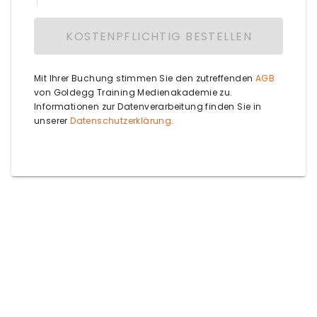
Postleitzahl
KOSTENPFLICHTIG BESTELLEN
Passwort
Kreditkarte
Land
Mit Ihrer Buchung stimmen Sie den zutreffenden
AGB
Ort
Telefonnummer
von Goldegg Training Medienakademie zu.
Pflichtfeld
Informationen zur Datenverarbeitung finden Sie in
unserer
Datenschutzerklärung
.
Land
Herr
Unternehmen
Vorname
Nachname
ZUM NÄCHSTEN SCHRITT
ZUM NÄCHSTEN SCHRITT