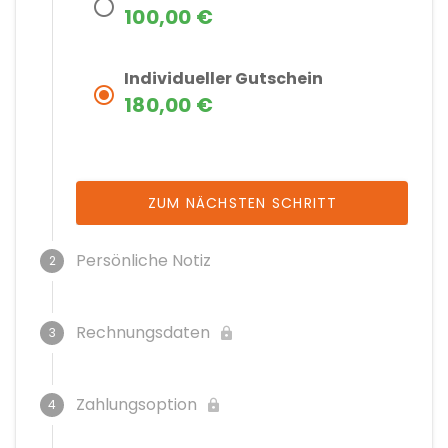
100,00 €
Individueller Gutschein
180,00 €
ZUM NÄCHSTEN SCHRITT
Persönliche Notiz
2
Ansprechperson
Rechnungsdaten
3
Email Adresse
Straße, Hausnummer
Zahlungsoption
4
Email Adresse bestätigen
Pflichtfeld