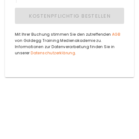
Postleitzahl
KOSTENPFLICHTIG BESTELLEN
Passwort
Kreditkarte
Land
Mit Ihrer Buchung stimmen Sie den zutreffenden
AGB
Ort
Telefonnummer
von Goldegg Training Medienakademie zu.
Pflichtfeld
Informationen zur Datenverarbeitung finden Sie in
unserer
Datenschutzerklärung
.
Land
Herr
Unternehmen
Vorname
Nachname
ZUM NÄCHSTEN SCHRITT
ZUM NÄCHSTEN SCHRITT